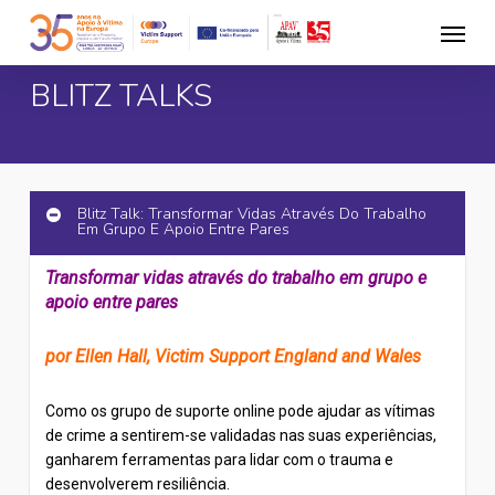
Skip
Menu
to
main
BLITZ TALKS
content
Blitz Talk: Transformar Vidas Através Do Trabalho
Em Grupo E Apoio Entre Pares
Transformar vidas através do trabalho em grupo e
apoio entre pares
por Ellen Hall, Victim Support England and Wales
Como os grupo de suporte online pode ajudar as vítimas
de crime a sentirem-se validadas nas suas experiências,
ganharem ferramentas para lidar com o trauma e
desenvolverem resiliência.