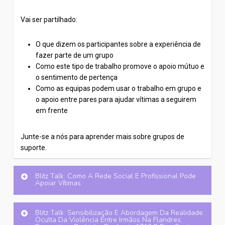
Vai ser partilhado:
O que dizem os participantes sobre a experiência de
fazer parte de um grupo
Como este tipo de trabalho promove o apoio mútuo e
o sentimento de pertença
Como as equipas podem usar o trabalho em grupo e
o apoio entre pares para ajudar vítimas a seguirem
em frente
Junte-se a nós para aprender mais sobre grupos de
suporte.
Blitz Talk: Como A Rede Social E Profissional Pode
Apoiar Vítimas
Como a rede social e profissional pode apoiar
Blitz Talk: Sensibilização E Abordagem Da Realidade
vítimas
Oculta Da Violência Entre Irmãos Na Flandres: