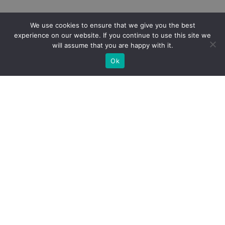
We use cookies to ensure that we give you the best
experience on our website. If you continue to use this site we
will assume that you are happy with it.
Ok
O
Victim Support Europe
(VSE) e a
Associação Portuguesa
de Apoio à Vítima
(APAV) têm o prazer de lhe dar as boas-
Conferência Anual da Victim Support Europe
vindas à
2025 – “35 anos no Apoio à Vítima na Europa –
Transformar o Presente, Inspirar a um Futuro Melhor”
.
A Conferência Anual da VSE 2025 terá lugar em Lisboa, nos
dias 22 e 23 de maio de 2025. A conferência será em formato
híbrido. Esperamos por isso contar consigo presencialmente
no local do evento, a Fundação Calouste Gulbenkian, ou
digitalmente, numa plataforma a divulgar oportunamente.
Em 2025 celebramos o 35º aniversário do VSE e da APAV, pelo